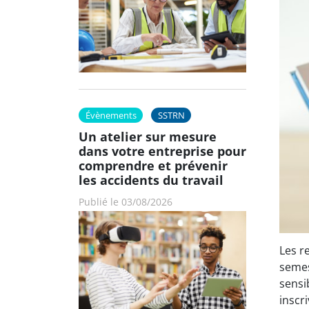
Évènements
SSTRN
Un atelier sur mesure
dans votre entreprise pour
comprendre et prévenir
les accidents du travail
Publié le 03/08/2026
Les r
semes
sensi
inscr