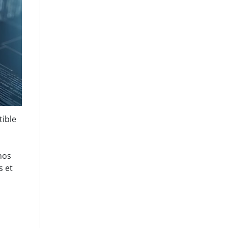
tible
nos
s et