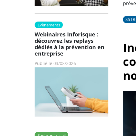
préve
SST
Évènements
Webinaires Inforisque :
découvrez les replays
In
dédiés à la prévention en
entreprise
co
Publié le 03/08/2026
no
Santé au travail