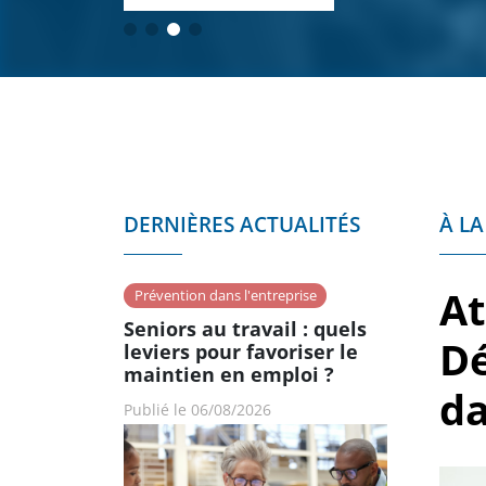
Fil d'Ariane
DERNIÈRES ACTUALITÉS
À LA
At
Prévention dans l'entreprise
Seniors au travail : quels
Dé
leviers pour favoriser le
maintien en emploi ?
da
Publié le 06/08/2026