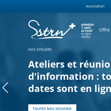
WEBSITES M
Aller au contenu principal
Association
SSTRN
NAVIG
Offre
NOS ATELIERS
Ateliers et réuni
d'information : t
dates sont en lign
TOUTES NOS SESSIONS