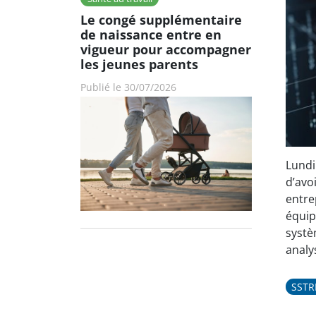
Le congé supplémentaire
de naissance entre en
vigueur pour accompagner
les jeunes parents
Publié le 30/07/2026
Lundi
d’avo
entre
équip
systè
analy
SST