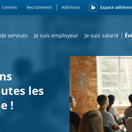
ENU
Espace adhéren
Centres
Recrutement
Adhésion
ATION PRINCIPALE
 de services
Je suis employeur
Je suis salarié
Év
ons
outes les
e !