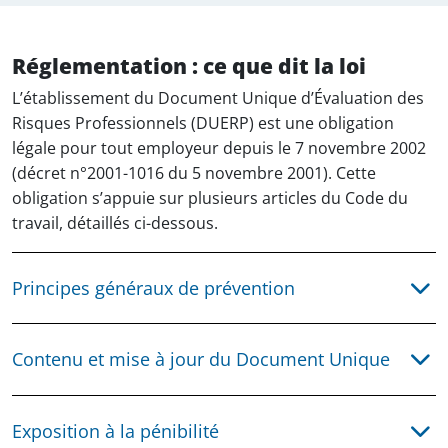
Réglementation : ce que dit la loi
L’établissement du Document Unique d’Évaluation des
Risques Professionnels (DUERP) est une obligation
légale pour tout employeur depuis le 7 novembre 2002
(décret n°2001-1016 du 5 novembre 2001). Cette
obligation s’appuie sur plusieurs articles du Code du
travail, détaillés ci-dessous.
Principes généraux de prévention
Articles L.4121-1 à L.4121-5 du Code du travail
Contenu et mise à jour du Document Unique
L’employeur doit prendre toutes les mesures
nécessaires pour assurer la sécurité et protéger la
Article R.4121-1 et R.4121-2
santé physique et mentale des travailleurs.
Exposition à la pénibilité
L’évaluation des risques doit être formalisée dans un