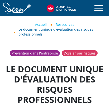
Aller au contenu principal
SSTRN
Fil d'Ariane
Accueil
Ressources
Le document unique d'évaluation des risques
professionnels
Prévention dans l'entreprise
Dossier par risques
LE DOCUMENT UNIQUE
D'ÉVALUATION DES
RISQUES
PROFESSIONNELS