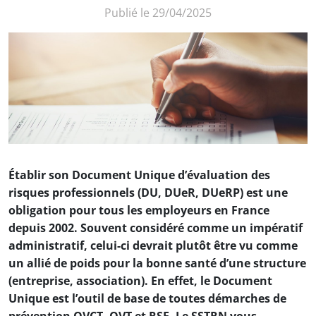
Publié le
29/04/2025
Soumis par
delphine.piveteau
le
mar 29/04/2025
Établir son Document Unique d’évaluation des
risques professionnels (DU, DUeR, DUeRP) est une
obligation pour tous les employeurs en France
depuis 2002. Souvent considéré comme un impératif
administratif, celui-ci devrait plutôt être vu comme
un allié de poids pour la bonne santé d’une structure
(entreprise, association). En effet, le Document
Unique est l’outil de base de toutes démarches de
prévention QVCT, QVT et RSE. Le SSTRN vous