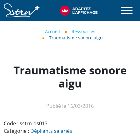
Aller au contenu principal
SSTRN
Fil d'Ariane
Accueil
Ressources
Traumatisme sonore aigu
Traumatisme sonore
aigu
Publié le 16/03/2016
Code :
sstrn-ds013
Catégorie :
Dépliants salariés