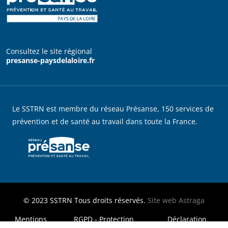
Consultez le site régional
presanse-paysdelaloire.fr
Le SSTRN est membre du réseau Présanse, 150 services de
prévention et de santé au travail dans toute la France.
© 2023
SSTRN
Tous droits réservés.
Site web
Astraga
MENU FOOTER LEGAL
Mentions
RGPD - Protection
Déclaration