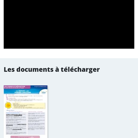
chaleur :
Stoppez toute activité.
Alertez les secours : SAMU (15) ou pompiers (18) ou
le 112 pour les urgences médicales.
Transportez la victime dans un endroit ventilé, frais,
à l’ombre, ôtez ses vêtements, ou desserrez-les.
Aspergez son corps d’eau fraîche et appliquez-lui
un linge humide renouvelé régulièrement, en
particulier sur la tête et la nuque, en ventilant au
Les documents à télécharger
maximum.
Donnez-lui à boire de l’eau fraîche en petites
quantités et souvent, uniquement si elle est
consciente.
Ne donnez pas de médicaments.
En cas de perte de connaissance, mettez la
personne en position latérale de sécurité.
Risque accidentel
Par la diminution des performances mentales et