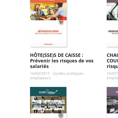
HÔTE(SSE)S DE CAISSE :
CHAU
Prévenir les risques de vos
COUR
salariés
risq
16/03/2017
-
Guides pratiques
16/07
employeurs
emplo