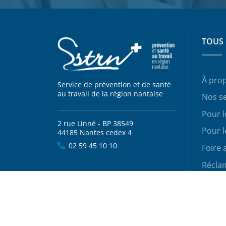
TOUS 
À pro
Service de prévention et de santé
au travail de la région nantaise
Nos se
Pour 
2 rue Linné - BP 38549
Pour l
44185 Nantes cedex 4
02 59 45 10 10
Foire 
Récla
Le SSTRN est membre du réseau Présanse, 150 se