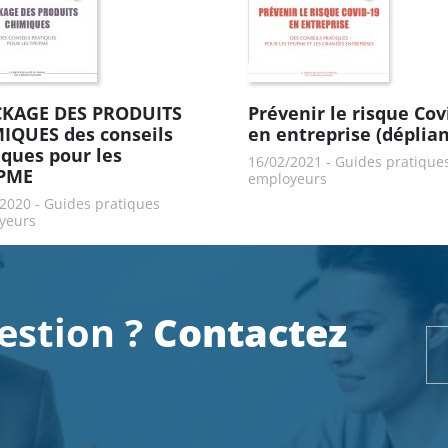
KAGE DES PRODUITS
Prévenir le risque Cov
IQUES des conseils
en entreprise (déplian
iques pour les
16/02/2021
-
Guides pratique
/PME
employeurs
/2020
-
Guides pratiques
yeurs
estion ?
Contactez