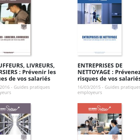
FFEURS, LIVREURS,
ENTREPRISES DE
SIERS : Prévenir les
NETTOYAGE : Prévenez
ues de vos salariés
risques de vos salarié
/2016
-
Guides pratiques
16/03/2015
-
Guides pratique
yeurs
employeurs