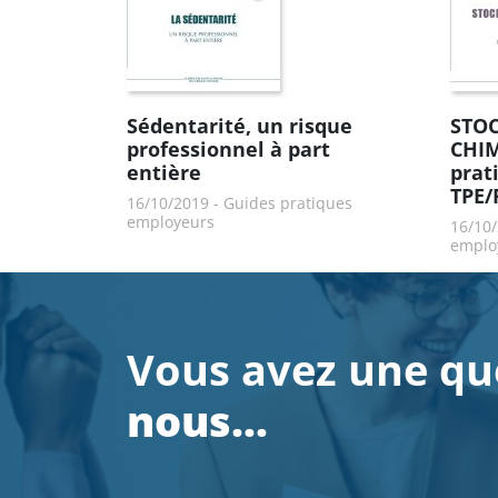
Sédentarité, un risque
STOC
professionnel à part
CHIM
entière
prat
TPE
16/10/2019
-
Guides pratiques
employeurs
16/10
emplo
Vous avez une qu
nous…