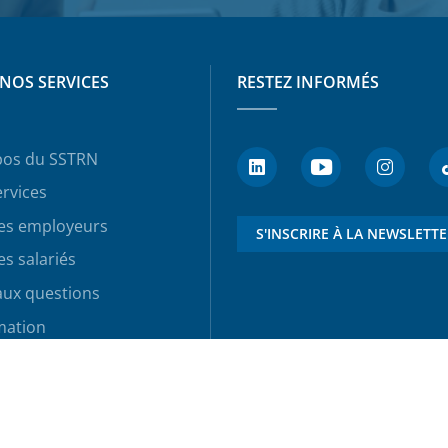
NOS SERVICES
RESTEZ INFORMÉS
pos du SSTRN
rvices
les employeurs
S'INSCRIRE À LA NEWSLETT
es salariés
aux questions
mation
rvices de prévention et de santé au travail dans toute la France.