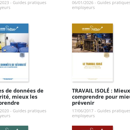
/2023
-
Guides pratiques
06/01/2026
-
Guides pratique
yeurs
employeurs
es de données de
TRAVAIL ISOLÉ : Mieux
rité, mieux les
comprendre pour mie
prendre
prévenir
/2020
-
Guides pratiques
17/06/2017
-
Guides pratique
yeurs
employeurs