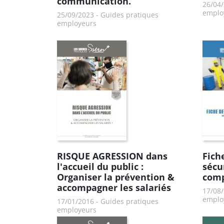
communication.
26/04
emplo
25/09/2023
-
Guides pratiques
employeurs
RISQUE AGRESSION dans
Fich
l'accueil du public :
sécu
Organiser la prévention &
com
accompagner les salariés
17/08
emplo
17/01/2016
-
Guides pratiques
employeurs