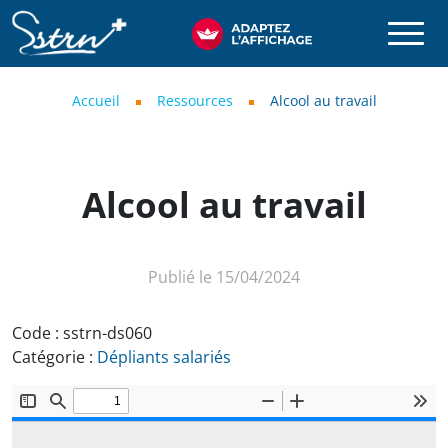
Aller au contenu principal
SSTRN
Fil d'Ariane
Accueil
Ressources
Alcool au travail
Alcool au travail
Publié le 15/04/2024
Code :
sstrn-ds060
Catégorie :
Dépliants salariés
Document