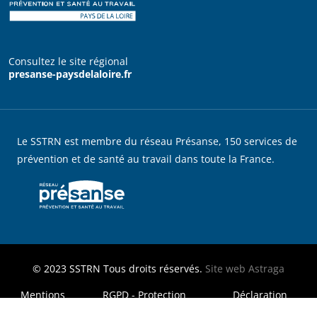
Consultez le site régional
presanse-paysdelaloire.fr
Le SSTRN est membre du réseau Présanse, 150 services de
prévention et de santé au travail dans toute la France.
© 2023
SSTRN
Tous droits réservés.
Site web
Astraga
MENU FOOTER LEGAL
Mentions
RGPD - Protection
Déclaration
légales
des données
d'accessibilité