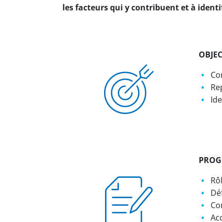
les facteurs qui y contribuent et à identi
OBJEC
Co
Rep
Ide
PRO
Rôl
Déf
Co
Ac