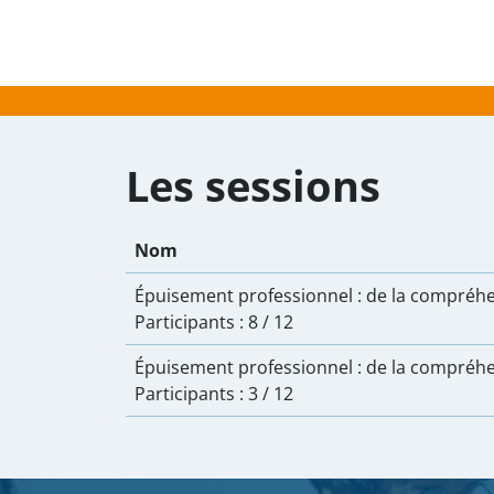
—
Soumis par
delphine.piveteau
le
jeu 19/09/2
Les sessions
Nom
Épuisement professionnel : de la compréhen
Participants :
8 / 12
Épuisement professionnel : de la compréhen
Participants :
3 / 12