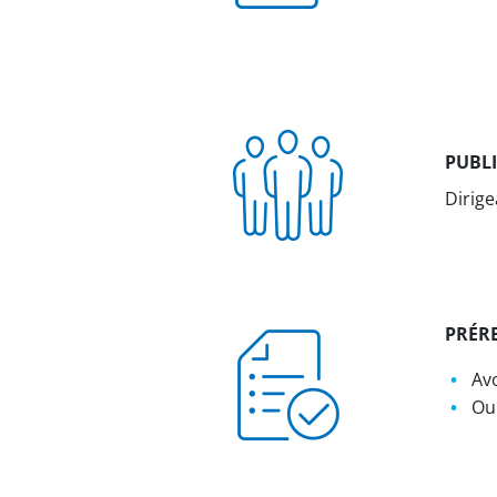
PUBL
Dirig
PRÉR
Avo
Ou 