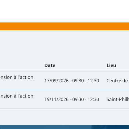
024
Date
Lieu
sion à l'action
17/09/2026 - 09:30
-
12:30
Centre de 
sion à l'action
19/11/2026 - 09:30
-
12:30
Saint-Phil