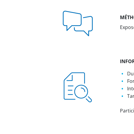
MÉTH
Exposé
INFO
Dur
For
Int
Tar
Partic