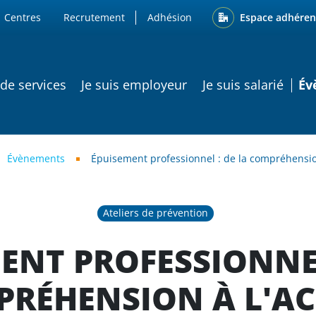
ENU
Espace adhéren
Centres
Recrutement
Adhésion
ATION PRINCIPALE
 de services
Je suis employeur
Je suis salarié
Év
Évènements
Épuisement professionnel : de la compréhension
Ateliers de prévention
ENT PROFESSIONNEL
RÉHENSION À L'A