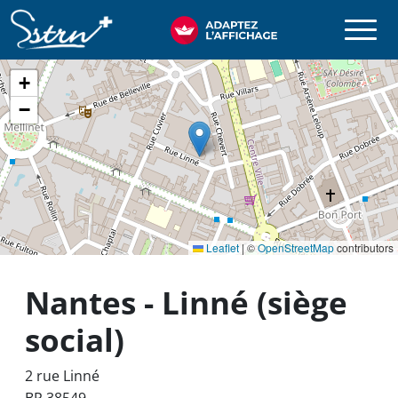
Aller au contenu principal
SSTRN
+
−
Leaflet
|
©
OpenStreetMap
contributors
Nantes - Linné (siège
social)
2 rue Linné