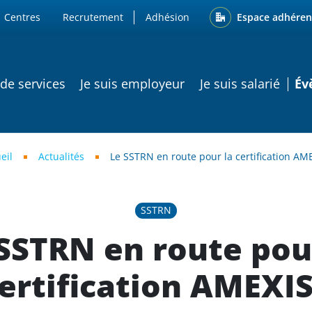
ENU
Espace adhéren
Centres
Recrutement
Adhésion
ATION PRINCIPALE
 de services
Je suis employeur
Je suis salarié
Év
eil
Actualités
Le SSTRN en route pour la certification AM
SSTRN
SSTRN en route pou
ertification AMEXI