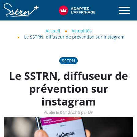
Aller au contenu principal
SSTRN
Fil d'Ariane
Accueil
Actualités
Le SSTRN, diffuseur de prévention sur instagram
SSTRN
Le SSTRN, diffuseur de
prévention sur
instagram
Publié le 04/12/2018 par DP