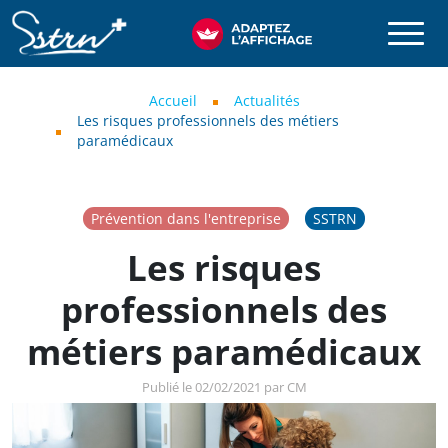
Aller au contenu principal
SSTRN
Fil d'Ariane
Accueil
Actualités
Les risques professionnels des métiers
paramédicaux
Prévention dans l'entreprise
SSTRN
Les risques
professionnels des
métiers paramédicaux
Publié le 02/02/2021 par CM