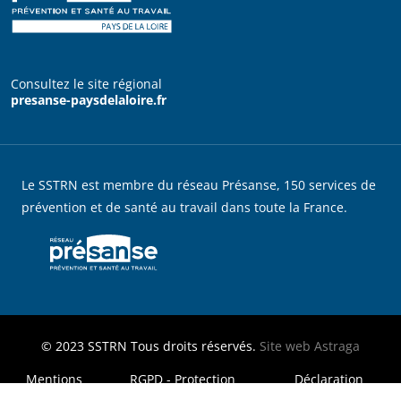
Consultez le site régional
presanse-paysdelaloire.fr
Le SSTRN est membre du réseau Présanse, 150 services de
prévention et de santé au travail dans toute la France.
© 2023
SSTRN
Tous droits réservés.
Site web
Astraga
MENU FOOTER LEGAL
Mentions
RGPD - Protection
Déclaration
légales
des données
d'accessibilité