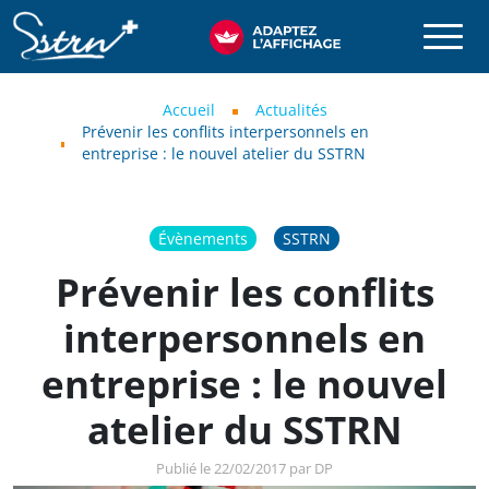
Aller au contenu principal
SSTRN
Fil d'Ariane
Accueil
Actualités
Prévenir les conflits interpersonnels en
entreprise : le nouvel atelier du SSTRN
Évènements
SSTRN
Prévenir les conflits
interpersonnels en
entreprise : le nouvel
atelier du SSTRN
Publié le 22/02/2017 par DP