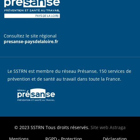
Consultez le site régional
presanse-paysdelaloire.fr
Le SSTRN est membre du réseau Présanse, 150 services de
prévention et de santé au travail dans toute la France.
© 2023
SSTRN
Tous droits réservés.
Site web
Astraga
MENU FOOTER LEGAL
Mentions
RGPD - Protection
Déclaration