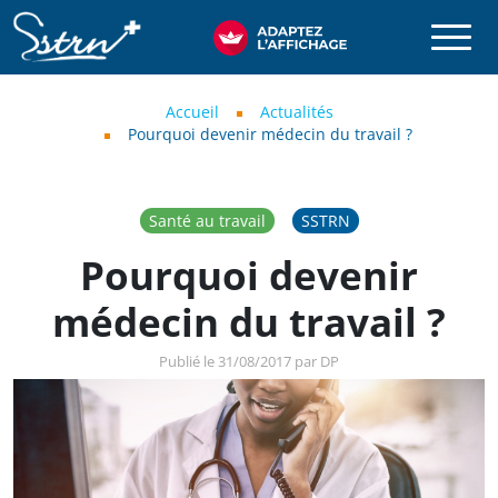
Aller au contenu principal
SSTRN
Fil d'Ariane
Accueil
Actualités
Pourquoi devenir médecin du travail ?
Santé au travail
SSTRN
Pourquoi devenir
médecin du travail ?
Publié le 31/08/2017 par DP