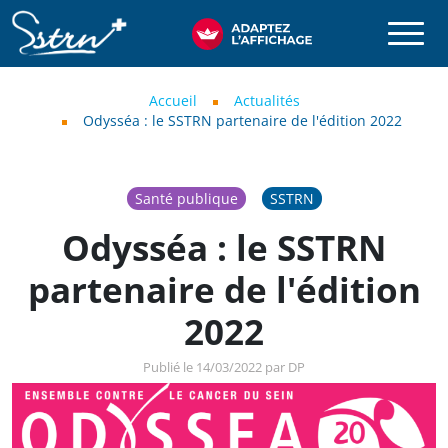
Aller au contenu principal
SSTRN
Fil d'Ariane
Accueil
Actualités
Odysséa : le SSTRN partenaire de l'édition 2022
Santé publique
SSTRN
Odysséa : le SSTRN
partenaire de l'édition
2022
Publié le 14/03/2022 par DP