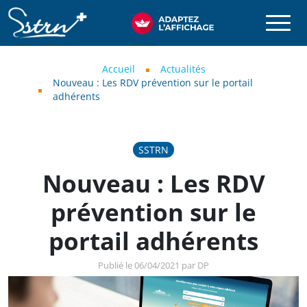
Aller au contenu principal
SSTRN
Fil d'Ariane
Accueil
Actualités
Nouveau : Les RDV prévention sur le portail
adhérents
SSTRN
Nouveau : Les RDV
prévention sur le
portail adhérents
Publié le 06/04/2021 par DP