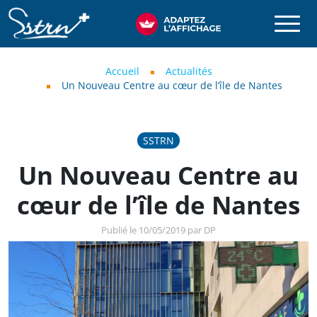
Aller au contenu principal
SSTRN
Fil d'Ariane
Accueil
Actualités
Un Nouveau Centre au cœur de l’île de Nantes
SSTRN
Un Nouveau Centre au
cœur de l’île de Nantes
Publié le 10/05/2019 par DP