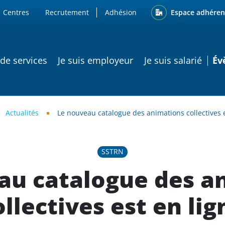
ENU
Espace adhéren
Centres
Recrutement
Adhésion
ATION PRINCIPALE
 de services
Je suis employeur
Je suis salarié
Év
Actualités
Le nouveau catalogue des animations collectives e
SSTRN
au catalogue des a
ollectives est en lig