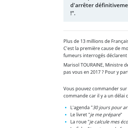
d'arrêter définitivem
!".
Plus de 13 millions de Franç
C'est la première cause de mo
fumeurs interrogés déclarent 
Marisol TOURAINE, Ministre de
pas vous en 2017 ? Pour y parti
Vous pouvez commander sur le si
commande car il y a un délai de
L'agenda "
30 jours pour a
Le livret "
je me prépare
"
La roue "
je calcule mes é