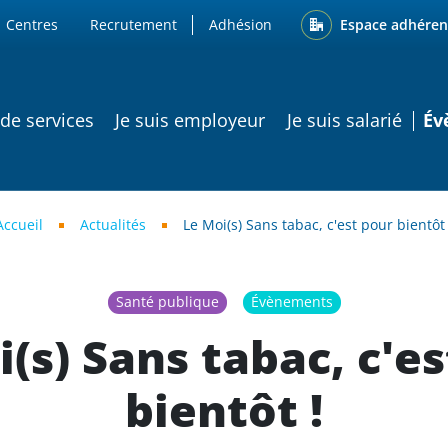
ENU
Espace adhéren
Centres
Recrutement
Adhésion
ATION PRINCIPALE
 de services
Je suis employeur
Je suis salarié
Év
Accueil
Actualités
Le Moi(s) Sans tabac, c'est pour bientôt 
Santé publique
Évènements
(s) Sans tabac, c'e
bientôt !