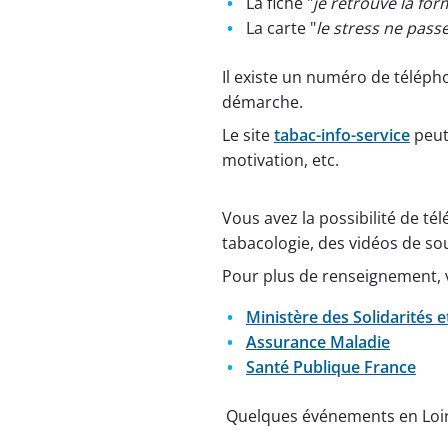
La fiche "
je retrouve la fo
La carte "
le stress ne pass
Il existe un numéro de téléph
démarche.
Le site
tabac-info-service
peut
motivation, etc.
Vous avez la possibilité de té
tabacologie, des vidéos de sou
Pour plus de renseignement, v
Ministère des Solidarités e
Assurance Maladie
Santé Publique France
Quelques événements en Loire