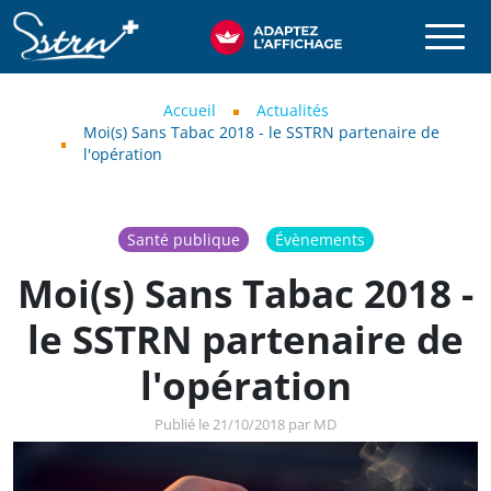
Aller au contenu principal
SSTRN
Fil d'Ariane
Accueil
Actualités
Moi(s) Sans Tabac 2018 - le SSTRN partenaire de
l'opération
Santé publique
Évènements
Moi(s) Sans Tabac 2018 -
le SSTRN partenaire de
l'opération
Publié le 21/10/2018 par MD