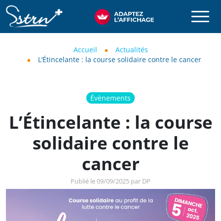
Aller au contenu principal
SSTRN
Fil d'Ariane
Accueil
Actualités
L’Étincelante : la course solidaire contre le cancer
Évènements
L’Étincelante : la course
solidaire contre le
cancer
Publié le 09/09/2025 par DP