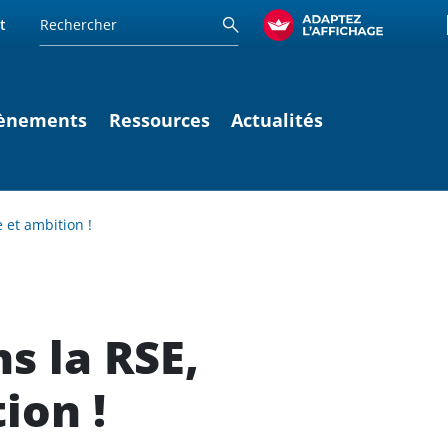
t
ènements
Ressources
Actualités
 et ambition !
 la RSE,
ion !