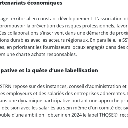
partenariats économiques
age territorial en constant développement. L'association d
romouvoir la prévention des risques professionnels, favoris
Ces collaborations s’inscrivent dans une démarche de proxim
tions durables avec les acteurs régionaux. En parallèle, le
es, en priorisant les fournisseurs locaux engagés dans des d
vers une charte achats responsables.
ative et la quête d’une labellisation
STRN repose sur des instances, conseil d'administration e
es employeurs et des salariés des entreprises adhérentes. 
ans une dynamique participative portant une approche proj
la décision avec les salariés au sein même d'un comité décis
uble d’une ambition : obtenir en 2024 le label THQSE®, rec