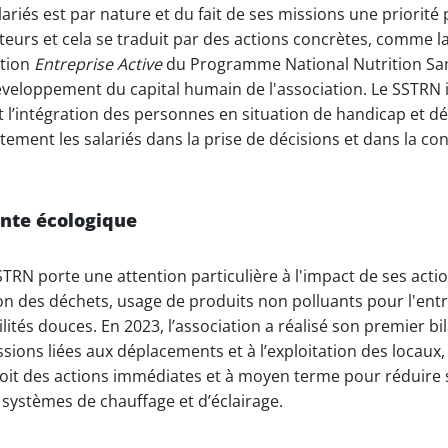
lariés est par nature et du fait de ses missions une priorité 
eurs et cela se traduit par des actions concrètes, comme la
ation
Entreprise Active
du Programme National Nutrition San
développement du capital humain de l'association. Le SSTRN
t l’intégration des personnes en situation de handicap et
ctement les salariés dans la prise de décisions​ et dans la co
inte écologique
STRN porte une attention particulière à l'impact de ses acti
on des déchets, usage de produits non polluants pour l'entr
ités douces. En 2023, l’association a réalisé son premier bi
ssions liées aux déplacements et à l’exploitation des locaux
voit des actions immédiates et à moyen terme pour réduir
systèmes de chauffage et d’éclairage.