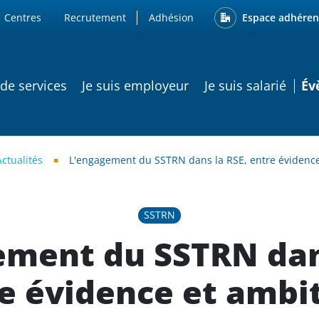
ENU
Espace adhéren
Centres
Recrutement
Adhésion
ATION PRINCIPALE
 de services
Je suis employeur
Je suis salarié
Év
Actualités
L'engagement du SSTRN dans la RSE, entre évidence
SSTRN
ement du SSTRN dans
e évidence et ambit