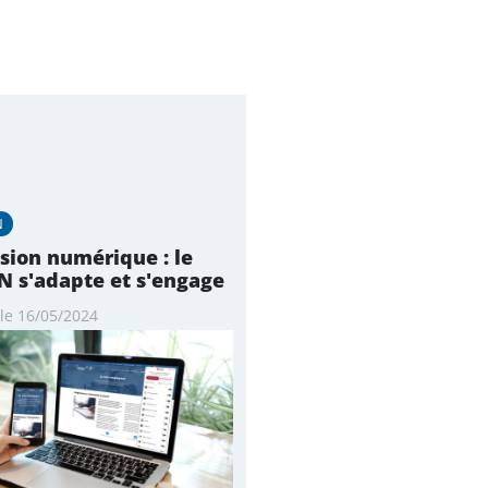
N
usion numérique : le
N s'adapte et s'engage
 le 16/05/2024