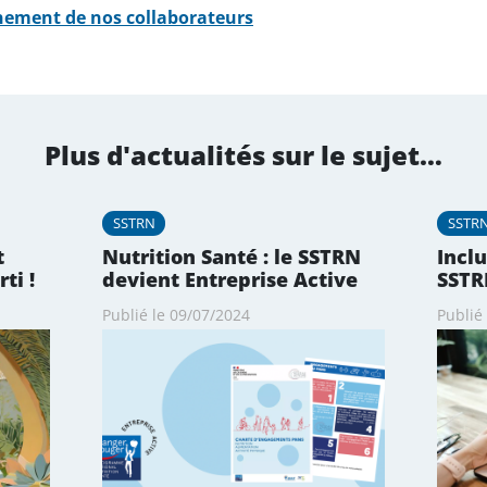
ement de nos collaborateurs
Plus d'actualités sur le sujet…
SSTRN
SSTR
t
Nutrition Santé : le SSTRN
Incl
ti !
devient Entreprise Active
SSTR
Publié le 09/07/2024
Publié