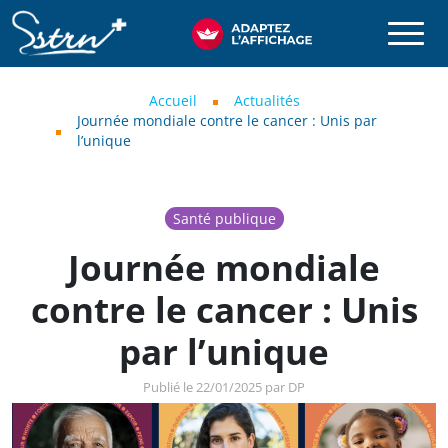
Aller au contenu principal
SSTRN
Fil d'Ariane
Accueil
Actualités
Journée mondiale contre le cancer : Unis par
l’unique
Santé publique
Journée mondiale
contre le cancer : Unis
par l’unique
Publié le 22/01/2025 par DP