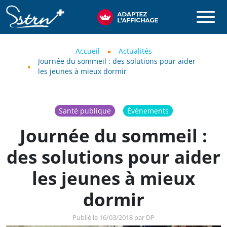
Aller au contenu principal
SSTRN
Fil d'Ariane
Accueil
Actualités
Journée du sommeil : des solutions pour aider
les jeunes à mieux dormir
Santé publique
Évènements
Journée du sommeil :
des solutions pour aider
les jeunes à mieux
dormir
Publié le 16/03/2018 par DP