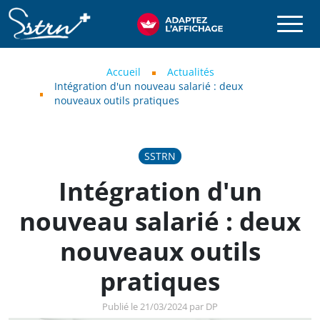
Aller au contenu principal
SSTRN
Fil d'Ariane
Accueil
Actualités
Intégration d'un nouveau salarié : deux
nouveaux outils pratiques
SSTRN
Intégration d'un
nouveau salarié : deux
nouveaux outils
pratiques
Publié le 21/03/2024 par DP