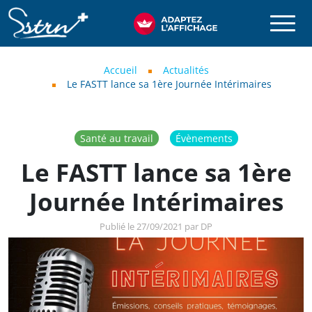
Aller au contenu principal
SSTRN
Fil d'Ariane
Accueil
Actualités
Le FASTT lance sa 1ère Journée Intérimaires
Santé au travail
Évènements
Le FASTT lance sa 1ère
Journée Intérimaires
Publié le 27/09/2021 par DP