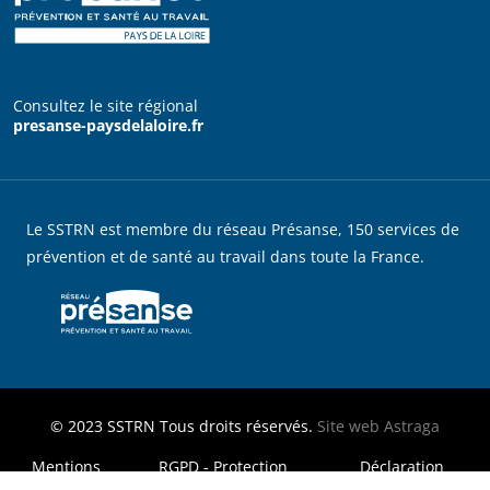
Consultez le site régional
presanse-paysdelaloire.fr
Le SSTRN est membre du réseau Présanse, 150 services de
prévention et de santé au travail dans toute la France.
© 2023
SSTRN
Tous droits réservés.
Site web
Astraga
MENU FOOTER LEGAL
Mentions
RGPD - Protection
Déclaration
légales
des données
d'accessibilité