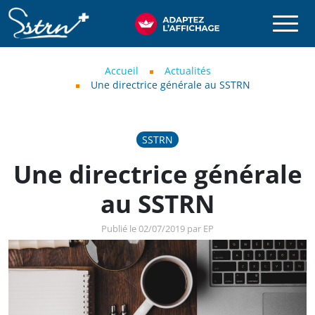
Aller au contenu principal
SSTRN
Fil d'Ariane
Accueil
Actualités
Une directrice générale au SSTRN
SSTRN
Une directrice générale
au SSTRN
Publié le 02/07/2019 par EP