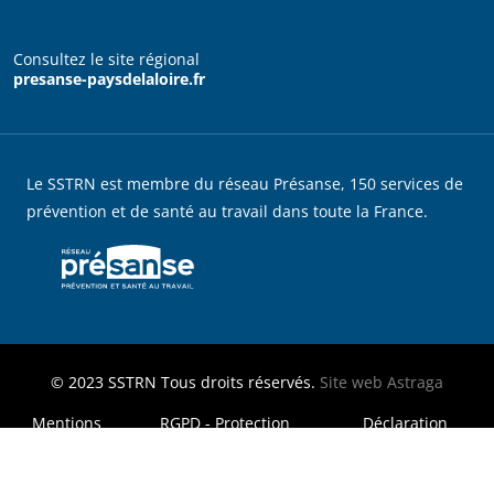
Consultez le site régional
presanse-paysdelaloire.fr
Le SSTRN est membre du réseau Présanse, 150 services de
prévention et de santé au travail dans toute la France.
© 2023
SSTRN
Tous droits réservés.
Site web
Astraga
MENU FOOTER LEGAL
Mentions
RGPD - Protection
Déclaration
légales
des données
d'accessibilité