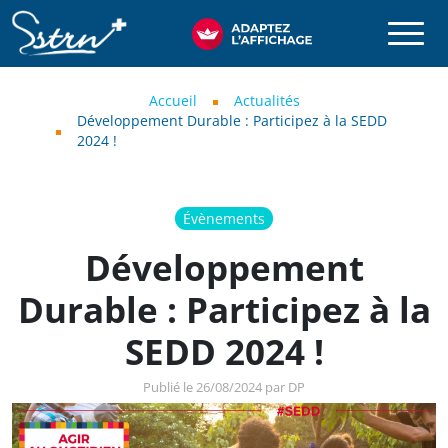
Aller au contenu principal
SSTRN
Fil d'Ariane
Accueil
Actualités
Développement Durable : Participez à la SEDD
2024 !
Évènements
Développement
Durable : Participez à la
SEDD 2024 !
Publié le 26/08/2024 par DP