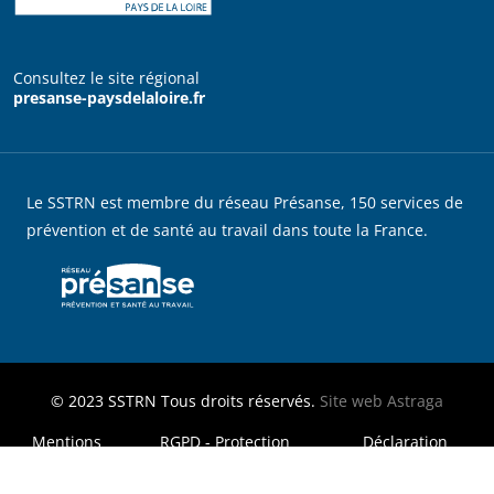
Consultez le site régional
presanse-paysdelaloire.fr
Le SSTRN est membre du réseau Présanse, 150 services de
prévention et de santé au travail dans toute la France.
© 2023
SSTRN
Tous droits réservés.
Site web
Astraga
MENU FOOTER LEGAL
Mentions
RGPD - Protection
Déclaration
légales
des données
d'accessibilité