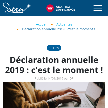
Aller au contenu principal
SSTRN
Fil d'Ariane
Accueil
Actualités
Déclaration annuelle 2019 : c'est le moment !
SSTRN
Déclaration annuelle
2019 : c'est le moment !
Publié le 14/01/2019 par DP