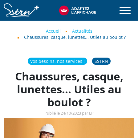
Aller au contenu principal
SSTRN
Fil d'Ariane
Accueil
Actualités
Chaussures, casque, lunettes... Utiles au boulot ?
Vos besoins, nos services !
SSTRN
Chaussures, casque,
lunettes... Utiles au
boulot ?
Publié le 24/10/2023 par EP