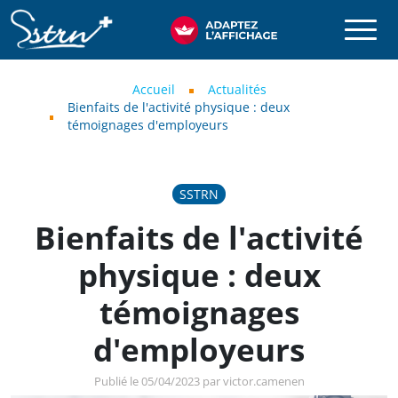
Aller au contenu principal
SSTRN
Fil d'Ariane
Accueil
Actualités
Bienfaits de l'activité physique : deux
témoignages d'employeurs
SSTRN
Bienfaits de l'activité
physique : deux
témoignages
d'employeurs
Publié le 05/04/2023 par victor.camenen