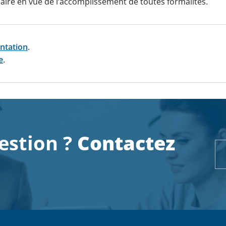
aire en vue de l’accomplissement de toutes formalités.
ntation
.
e
.
estion ?
Contactez