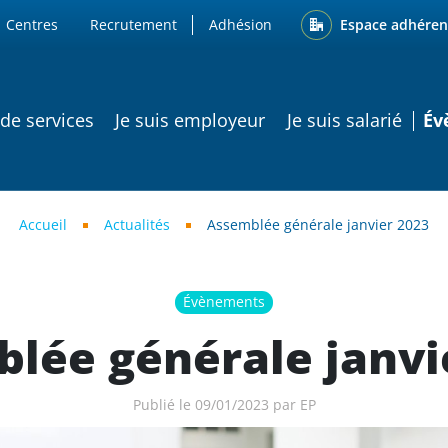
ENU
Espace adhéren
Centres
Recrutement
Adhésion
ATION PRINCIPALE
 de services
Je suis employeur
Je suis salarié
Év
Accueil
Actualités
Assemblée générale janvier 2023
Évènements
lée générale janvi
Publié le 09/01/2023 par EP