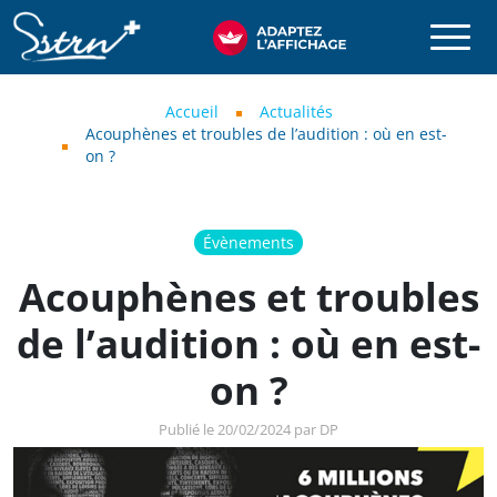
Aller au contenu principal
SSTRN
Fil d'Ariane
Accueil
Actualités
Acouphènes et troubles de l’audition : où en est-
on ?
Évènements
Acouphènes et troubles
de l’audition : où en est-
on ?
Publié le 20/02/2024 par DP