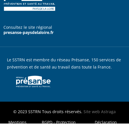
Consultez le site régional
presanse-paysdelaloire.fr
Le SSTRN est membre du réseau Présanse, 150 services de
prévention et de santé au travail dans toute la France.
© 2023
SSTRN
Tous droits réservés.
Site web
Astraga
MENU FOOTER LEGAL
Mentions
RGPD - Protection
Déclaration
légales
des données
d'accessibilité