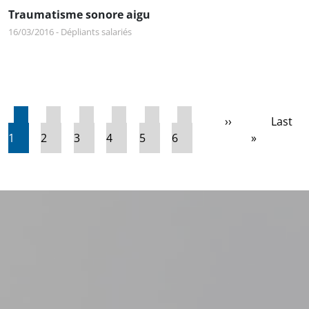
Traumatisme sonore aigu
16/03/2016
-
Dépliants salariés
Pagination
Page courante
Page
Page
Page
Page
Page
Page suivante
Derniè
››
Last
1
2
3
4
5
6
»