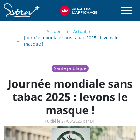
Aller au contenu principal
SSTRN
Fil d'Ariane
Accueil
Actualités
Journée mondiale sans tabac 2025 : levons le
masque !
Santé publique
Journée mondiale sans
tabac 2025 : levons le
masque !
Publié le 27/05/2025 par DP